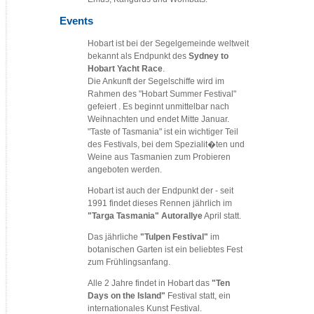
Events
Hobart ist bei der Segelgemeinde weltweit
bekannt als Endpunkt des
Sydney to
Hobart Yacht Race
.
Die Ankunft der Segelschiffe wird im
Rahmen des "Hobart Summer Festival"
gefeiert . Es beginnt unmittelbar nach
Weihnachten und endet Mitte Januar.
"Taste of Tasmania" ist ein wichtiger Teil
des Festivals, bei dem Spezialit�ten und
Weine aus Tasmanien zum Probieren
angeboten werden.
Hobart ist auch der Endpunkt der - seit
1991 findet dieses Rennen jährlich im
"Targa Tasmania" Autorallye
April statt.
Das jährliche
"Tulpen Festival"
im
botanischen Garten ist ein beliebtes Fest
zum Frühlingsanfang.
Alle 2 Jahre findet in Hobart das
"Ten
Days on the Island"
Festival statt, ein
internationales Kunst Festival.