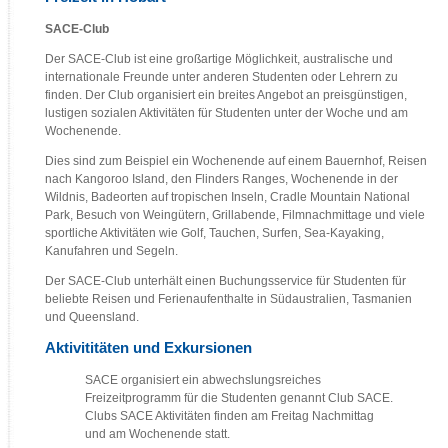
SACE-Club
Der SACE-Club ist eine großartige Möglichkeit, australische und
internationale Freunde unter anderen Studenten oder Lehrern zu
finden. Der Club organisiert ein breites Angebot an preisgünstigen,
lustigen sozialen Aktivitäten für Studenten unter der Woche und am
Wochenende.
Dies sind zum Beispiel ein Wochenende auf einem Bauernhof, Reisen
nach Kangoroo Island, den Flinders Ranges, Wochenende in der
Wildnis, Badeorten auf tropischen Inseln, Cradle Mountain National
Park, Besuch von Weingütern, Grillabende, Filmnachmittage und viele
sportliche Aktivitäten wie Golf, Tauchen, Surfen, Sea-Kayaking,
Kanufahren und Segeln.
Der SACE-Club unterhält einen Buchungsservice für Studenten für
beliebte Reisen und Ferienaufenthalte in Südaustralien, Tasmanien
und Queensland.
Aktivititäten und Exkursionen
SACE organisiert ein abwechslungsreiches
Freizeitprogramm für die Studenten genannt Club SACE.
Clubs SACE Aktivitäten finden am Freitag Nachmittag
und am Wochenende statt.