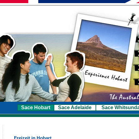
Sace Hobart
Sace Adelaide
Sace Whitsund
Freizeit in Hobart