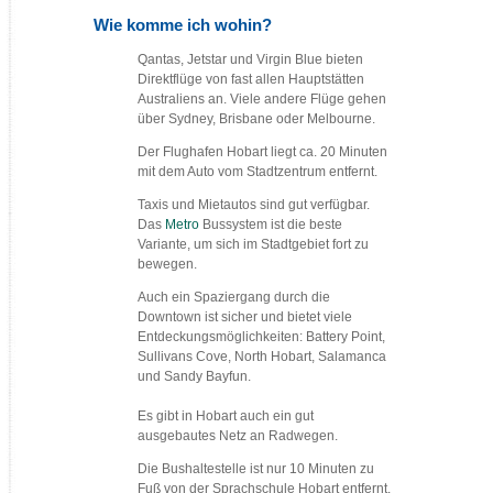
Wie komme ich wohin?
Qantas, Jetstar und Virgin Blue bieten
Direktflüge von fast allen Hauptstätten
Australiens an. Viele andere Flüge gehen
über Sydney, Brisbane oder Melbourne.
Der Flughafen Hobart liegt ca. 20 Minuten
mit dem Auto vom Stadtzentrum entfernt.
Taxis und Mietautos sind gut verfügbar.
Das
Metro
Bussystem ist die beste
Variante, um sich im Stadtgebiet fort zu
bewegen.
Auch ein Spaziergang durch die
Downtown ist sicher und bietet viele
Entdeckungsmöglichkeiten: Battery Point,
Sullivans Cove, North Hobart, Salamanca
und Sandy Bayfun.
Es gibt in Hobart auch ein gut
ausgebautes Netz an Radwegen.
Die Bushaltestelle ist nur 10 Minuten zu
Fuß von der Sprachschule Hobart entfernt.