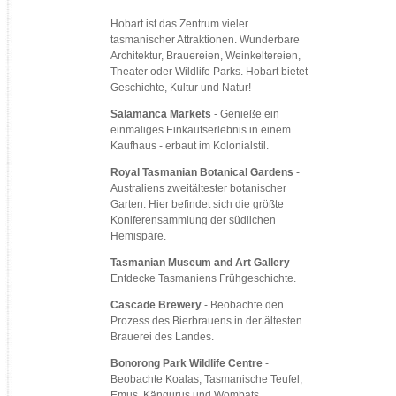
Hobart ist das Zentrum vieler
tasmanischer Attraktionen. Wunderbare
Architektur, Brauereien, Weinkeltereien,
Theater oder Wildlife Parks. Hobart bietet
Geschichte, Kultur und Natur!
Salamanca Markets
- Genieße ein
einmaliges Einkaufserlebnis in einem
Kaufhaus - erbaut im Kolonialstil.
Royal Tasmanian Botanical Gardens
-
Australiens zweitältester botanischer
Garten. Hier befindet sich die größte
Koniferensammlung der südlichen
Hemispäre.
Tasmanian Museum and Art Gallery
-
Entdecke Tasmaniens Frühgeschichte.
Cascade Brewery
- Beobachte den
Prozess des Bierbrauens in der ältesten
Brauerei des Landes.
Bonorong Park Wildlife Centre
-
Beobachte Koalas, Tasmanische Teufel,
Emus, Kängurus und Wombats.